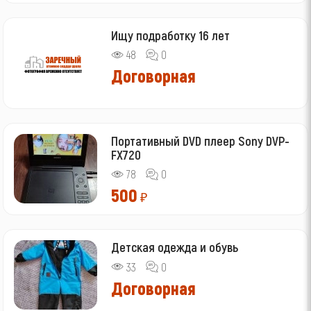
Ищу подработку 16 лет
48
0
Договорная
Портативный DVD плеер Sony DVP-
FX720
78
0
500
₽
Детская одежда и обувь
33
0
Договорная