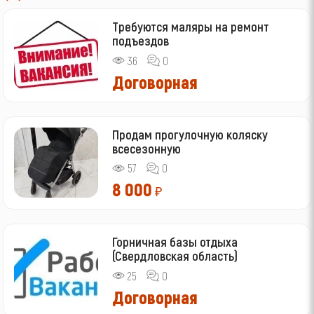
Требуются маляры на ремонт
подъездов
36
0
Договорная
Продам прогулочную коляску
всесезонную
57
0
8 000
₽
Горничная базы отдыха
(Свердловская область)
25
0
Договорная