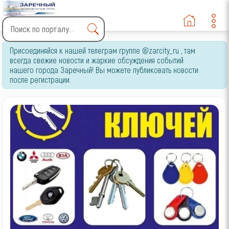
Type 2 or more characters
Присоединяйся к нашей телеграм группе @zarcity_ru , там
for results.
всегда свежие новости и жаркие обсуждения событий
нашего города Заречный! Вы можете публиковать новости
после регистрации.