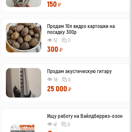
150
₽
Продам 10л ведро картошки на
посадку 300р
52
0
300
₽
Продам акустическую гитару
56
0
25 000
₽
Ищу работу на Вайлдберриз-озон
42
0