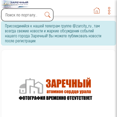
Type 2 or more characters
Присоединяйся к нашей телеграм группе @zarcity_ru , там
for results.
всегда свежие новости и жаркие обсуждения событий
нашего города Заречный! Вы можете публиковать новости
после регистрации.