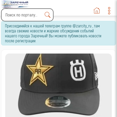
Type 2 or more characters
Присоединяйся к нашей телеграм группе @zarcity_ru , там
for results.
всегда свежие новости и жаркие обсуждения событий
нашего города Заречный! Вы можете публиковать новости
после регистрации.