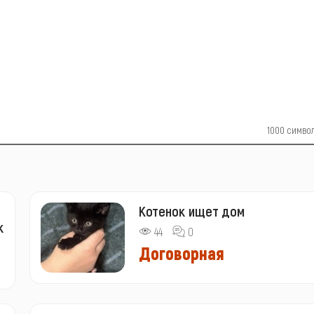
1000
симво
Котенок ищет дом
к
44
0
Договорная