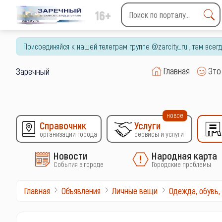
16+
Type 2 or more characters
for results.
Присоединяйся к нашей телеграм группе @zarcity_ru , там все
Главная
Это
Заречный
новое
Справочник
Услуги
организации города
сервисы и услуги
Новости
Народная карта
События в городе
Городские проблемы
Главная
Объявления
Личные вещи
Одежда, обувь,