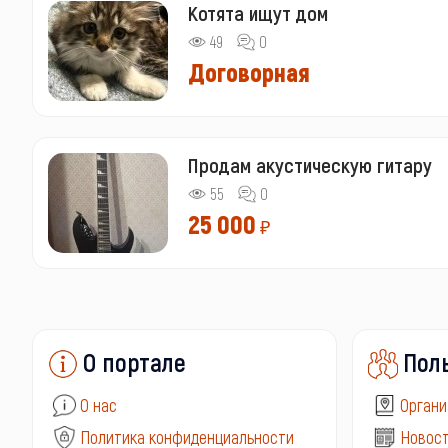
Котята ищут дом
49
0
Договорная
Продам акустическую гитару
55
0
25 000
₽
О портале
Пол
О нас
Органи
Политика конфиденциальности
Новост