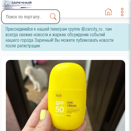
Type 2 or more characters
Присоединяйся к нашей телеграм группе @zarcity_ru , там
for results.
всегда свежие новости и жаркие обсуждения событий
нашего города Заречный! Вы можете публиковать новости
после регистрации.