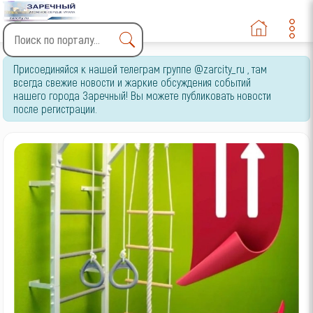
Type 2 or more characters
Присоединяйся к нашей телеграм группе @zarcity_ru , там
for results.
всегда свежие новости и жаркие обсуждения событий
нашего города Заречный! Вы можете публиковать новости
после регистрации.