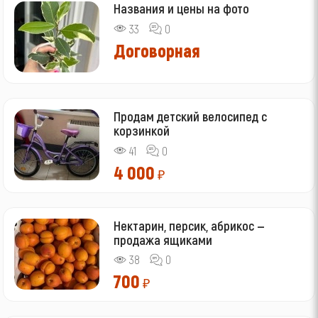
Названия и цены на фото
33
0
Договорная
Продам детский велосипед с
корзинкой
41
0
4 000
₽
Нектарин, персик, абрикос —
продажа ящиками
38
0
700
₽