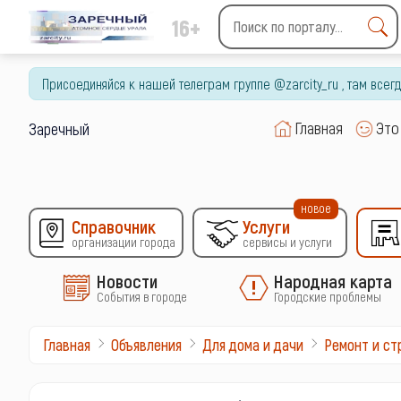
16+
Type 2 or more characters
for results.
Присоединяйся к нашей телеграм группе @zarcity_ru , там все
Главная
Это
Заречный
новое
Справочник
Услуги
организации города
сервисы и услуги
Новости
Народная карта
События в городе
Городские проблемы
Главная
Объявления
Для дома и дачи
Ремонт и ст