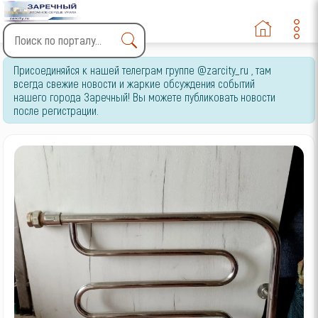
Type 2 or more characters
Присоединяйся к нашей телеграм группе @zarcity_ru , там
for results.
всегда свежие новости и жаркие обсуждения событий
нашего города Заречный! Вы можете публиковать новости
после регистрации.