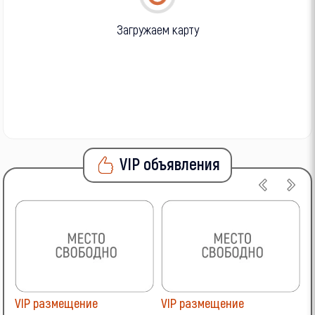
Загружаем карту
VIP объявления
VIP размещение
VIP размещение
V