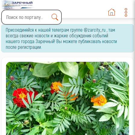
Type 2 or more characters
Присоединяйся к нашей телеграм группе @zarcity_ru , там
for results.
всегда свежие новости и жаркие обсуждения событий
нашего города Заречный! Вы можете публиковать новости
после регистрации.