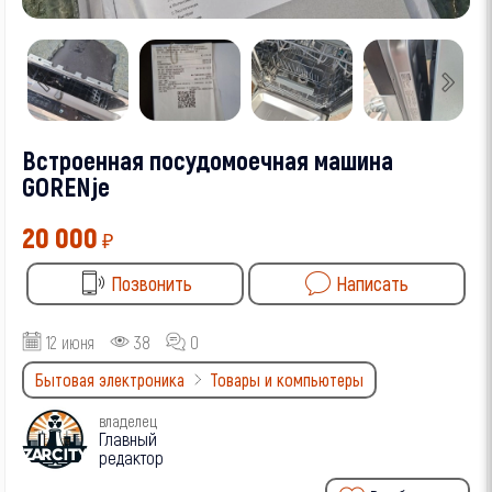
Встроенная посудомоечная машина
GORENje
20 000
₽
Позвонить
Написать
12 июня
38
0
Бытовая электроника
Товары и компьютеры
владелец
Главный
редактор