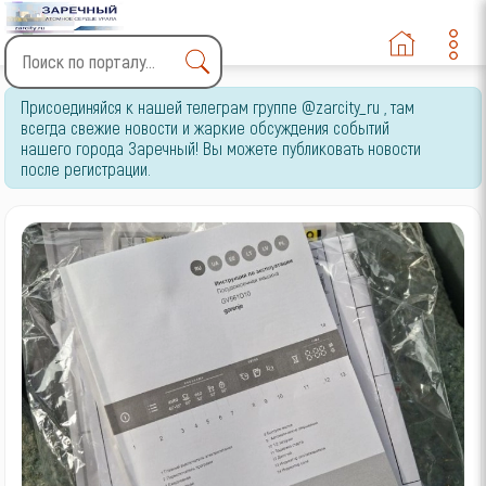
Type 2 or more characters
Присоединяйся к нашей телеграм группе @zarcity_ru , там
for results.
всегда свежие новости и жаркие обсуждения событий
нашего города Заречный! Вы можете публиковать новости
после регистрации.