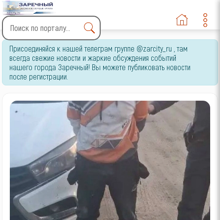
Type 2 or more characters
Присоединяйся к нашей телеграм группе @zarcity_ru , там
for results.
всегда свежие новости и жаркие обсуждения событий
нашего города Заречный! Вы можете публиковать новости
после регистрации.