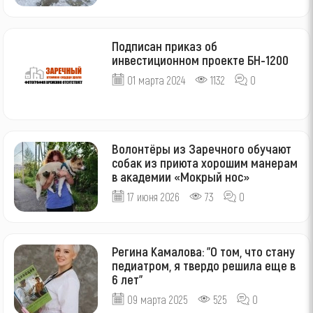
Подписан приказ об
инвестиционном проекте БН-1200
01 марта 2024
1132
0
Волонтёры из Заречного обучают
собак из приюта хорошим манерам
в академии «Мокрый нос»
17 июня 2026
73
0
Регина Камалова: "О том, что стану
педиатром, я твердо решила еще в
6 лет"
09 марта 2025
525
0