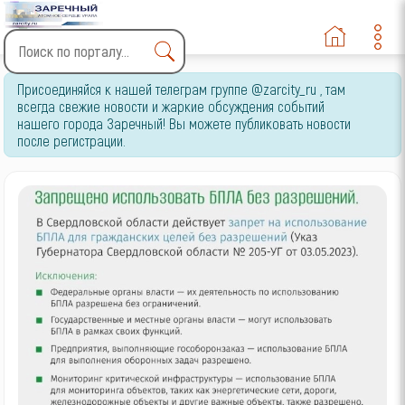
Type 2 or more characters
Присоединяйся к нашей телеграм группе @zarcity_ru , там
for results.
всегда свежие новости и жаркие обсуждения событий
нашего города Заречный! Вы можете публиковать новости
после регистрации.