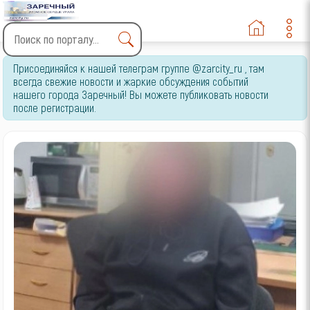
Type 2 or more characters
Присоединяйся к нашей телеграм группе @zarcity_ru , там
for results.
всегда свежие новости и жаркие обсуждения событий
нашего города Заречный! Вы можете публиковать новости
после регистрации.