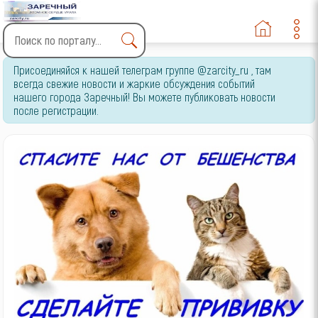
Type 2 or more characters
Присоединяйся к нашей телеграм группе @zarcity_ru , там
for results.
всегда свежие новости и жаркие обсуждения событий
нашего города Заречный! Вы можете публиковать новости
после регистрации.