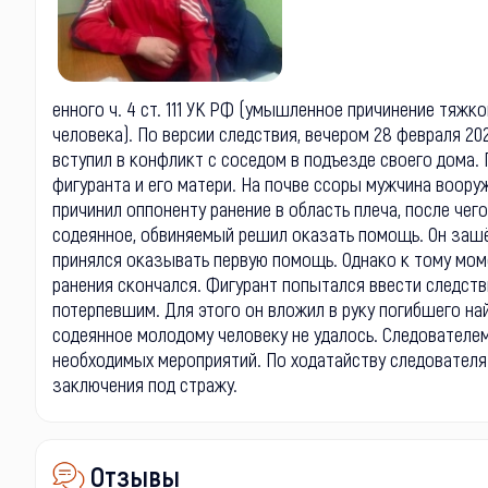
енного ч. 4 ст. 111 УК РФ (умышленное причинение тяж
человека). По версии следствия, вечером 28 февраля 20
вступил в конфликт с соседом в подъезде своего дома
фигуранта и его матери. На почве ссоры мужчина вооруж
причинил оппоненту ранение в область плеча, после чег
содеянное, обвиняемый решил оказать помощь. Он зашё
принялся оказывать первую помощь. Однако к тому моме
ранения скончался. Фигурант попытался ввести следст
потерпевшим. Для этого он вложил в руку погибшего на
содеянное молодому человеку не удалось. Следователе
необходимых мероприятий. По ходатайству следователя
заключения под стражу.
Отзывы