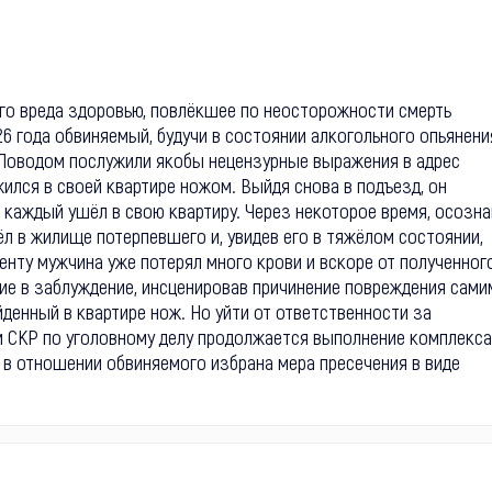
кого вреда здоровью, повлёкшее по неосторожности смерть
26 года обвиняемый, будучи в состоянии алкогольного опьянени
. Поводом послужили якобы нецензурные выражения в адрес
ился в своей квартире ножом. Выйдя снова в подъезд, он
о каждый ушёл в свою квартиру. Через некоторое время, осозна
л в жилище потерпевшего и, увидев его в тяжёлом состоянии,
нту мужчина уже потерял много крови и вскоре от полученног
вие в заблуждение, инсценировав причинение повреждения сами
йденный в квартире нож. Но уйти от ответственности за
м СКР по уголовному делу продолжается выполнение комплекса
 в отношении обвиняемого избрана мера пресечения в виде