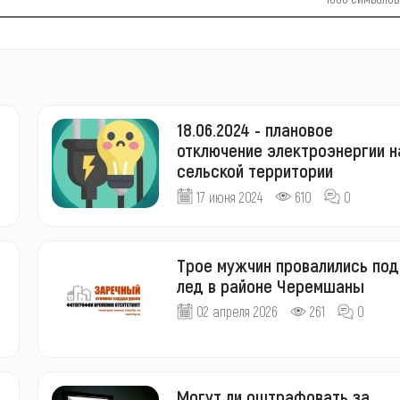
18.06.2024 - плановое
отключение электроэнергии н
сельской территории
17 июня 2024
610
0
Трое мужчин провалились под
лед в районе Черемшаны
02 апреля 2026
261
0
Могут ли оштрафовать за