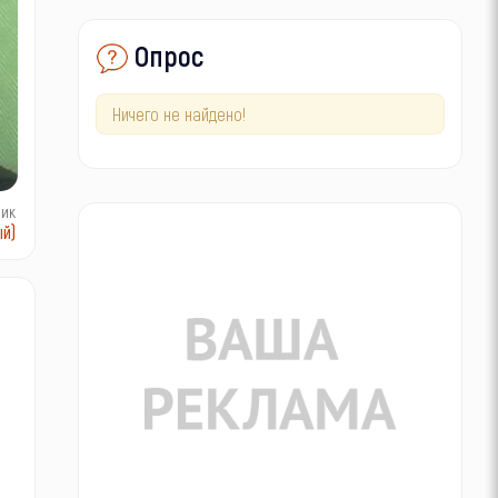
Опрос
Ничего не найдено!
ник
й)