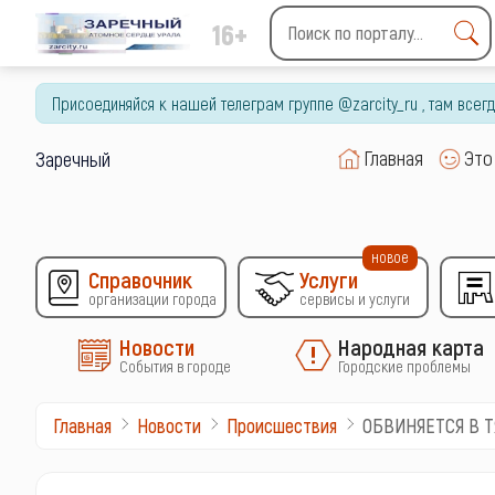
16+
Type 2 or more characters
for results.
Присоединяйся к нашей телеграм группе @zarcity_ru , там все
Главная
Это
Заречный
новое
Справочник
Услуги
организации города
сервисы и услуги
Новости
Народная карта
События в городе
Городские проблемы
ОБВИНЯЕТСЯ В 
Главная
Новости
Происшествия