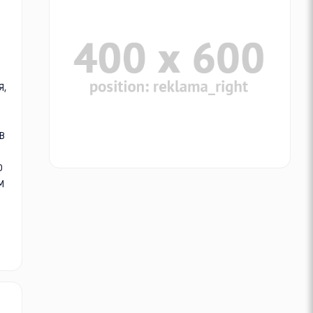
я,
в
о
м