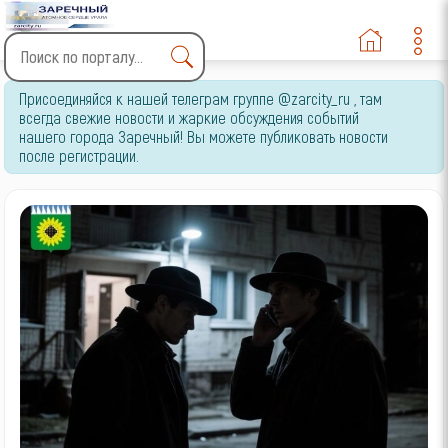
Type 2 or more characters
Присоединяйся к нашей телеграм группе @zarcity_ru , там
for results.
всегда свежие новости и жаркие обсуждения событий
нашего города Заречный! Вы можете публиковать новости
после регистрации.