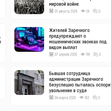
мировой войне
01 августа 2026
26
0
Жителей Заречного
,
предупреждают о
ы
мошеннических звонках под
видом выплат
07 апреля 2026
118
0
Бывшая сотрудница
администрации Заречного
безуспешно пыталась оспори
увольнение в суде
04 марта 2026
163
0