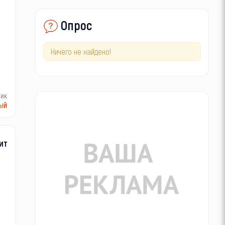
Опрос
Ничего не найдено!
ник
ый
ит