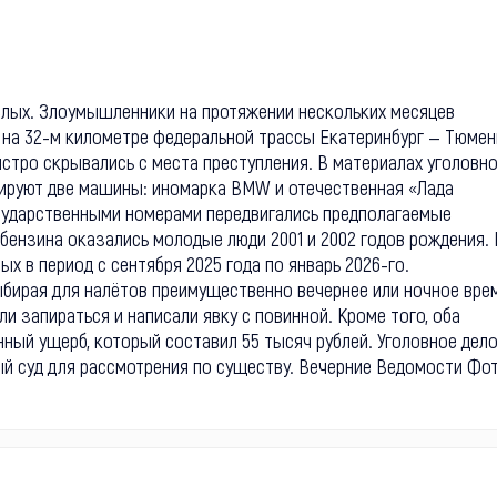
елых. Злоумышленники на протяжении нескольких месяцев
 на 32-м километре федеральной трассы Екатеринбург — Тюмен
ыстро скрывались с места преступления. В материалах уголовн
урируют две машины: иномарка BMW и отечественная «Лада
осударственными номерами передвигались предполагаемые
бензина оказались молодые люди 2001 и 2002 годов рождения. 
х в период с сентября 2025 года по январь 2026-го.
ыбирая для налётов преимущественно вечернее или ночное вре
и запираться и написали явку с повинной. Кроме того, оба
ный ущерб, который составил 55 тысяч рублей. Уголовное дело
ый суд для рассмотрения по существу. Вечерние Ведомости Фо