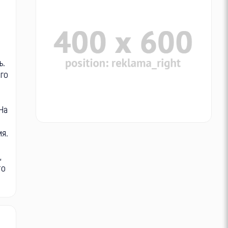
ь.
ого
На
мя.
,
то