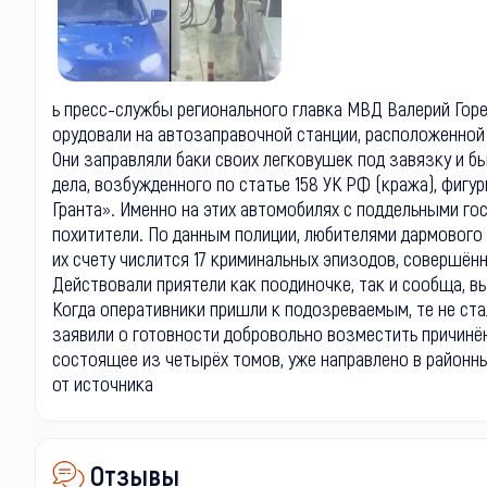
ь пресс-службы регионального главка МВД Валерий Гор
орудовали на автозаправочной станции, расположенной
Они заправляли баки своих легковушек под завязку и б
дела, возбужденного по статье 158 УК РФ (кража), фиг
Гранта». Именно на этих автомобилях с поддельными г
похитители. По данным полиции, любителями дармового 
их счету числится 17 криминальных эпизодов, совершённы
Действовали приятели как поодиночке, так и сообща, в
Когда оперативники пришли к подозреваемым, те не стал
заявили о готовности добровольно возместить причинён
состоящее из четырёх томов, уже направлено в районн
от источника
Отзывы