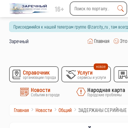
16+
Type 2 or more characters
for results.
Присоединяйся к нашей телеграм группе @zarcity_ru , там все
Главная
Это
Заречный
новое
Справочник
Услуги
организации города
сервисы и услуги
Новости
Народная карта
События в городе
Городские проблемы
ЗАДЕРЖАНЫ СЕРИЙНЫЕ 
Главная
Новости
Общий