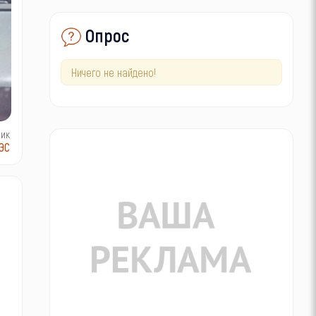
Опрос
Ничего не найдено!
ник
ЭС