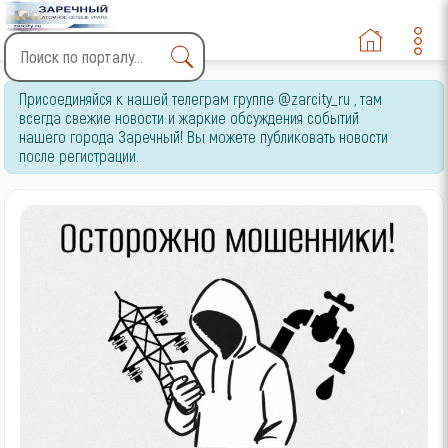
Type 2 or more characters
Присоединяйся к нашей телеграм группе @zarcity_ru , там
for results.
всегда свежие новости и жаркие обсуждения событий
нашего города Заречный! Вы можете публиковать новости
после регистрации.