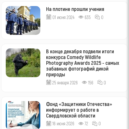
На плотине прошли учения
01 июня 2024
635
0
В конце декабря подвели итоги
конкурса Comedy Wildlife
Photography Awards 2025 - самых
забавных фотографий дикой
природы
25 января 2026
156
0
Фонд «Защитники Отечества»
информирует о работе в
Свердловской области
16 июня 2026
72
0