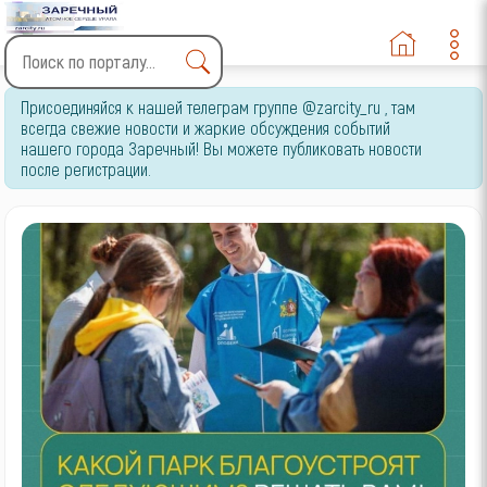
Type 2 or more characters
Присоединяйся к нашей телеграм группе @zarcity_ru , там
for results.
всегда свежие новости и жаркие обсуждения событий
нашего города Заречный! Вы можете публиковать новости
после регистрации.