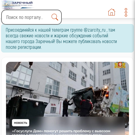
Type 2 or more characters
Присоединяйся к нашей телеграм группе @zarcity_ru , там
for results.
всегда свежие новости и жаркие обсуждения событий
нашего города Заречный! Вы можете публиковать новости
после регистрации.