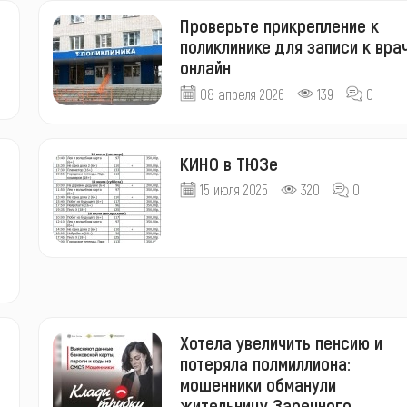
Проверьте прикрепление к
поликлинике для записи к вра
онлайн
08 апреля 2026
139
0
КИНО в ТЮЗе
15 июля 2025
320
0
Хотела увеличить пенсию и
потеряла полмиллиона:
мошенники обманули
жительницу Заречного