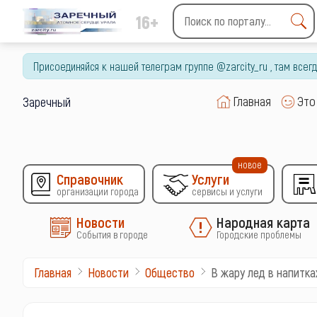
16+
Type 2 or more characters
for results.
Присоединяйся к нашей телеграм группе @zarcity_ru , там все
Главная
Это
Заречный
новое
Справочник
Услуги
организации города
сервисы и услуги
Новости
Народная карта
События в городе
Городские проблемы
В жару лед в напитк
Главная
Новости
Общество