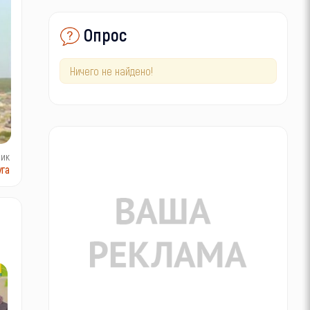
Опрос
Ничего не найдено!
ник
га