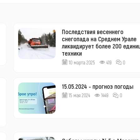
Последствия весеннего
снегопада на Среднем Урале
ликвидирует более 200 едини
техники
10 марта 2025
419
0
15.05.2024 - прогноз погоды
15 мая 2024
1449
0