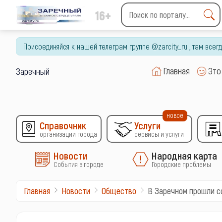
16+
Type 2 or more characters
for results.
Присоединяйся к нашей телеграм группе @zarcity_ru , там все
Главная
Это
Заречный
новое
Справочник
Услуги
организации города
сервисы и услуги
Новости
Народная карта
События в городе
Городские проблемы
В Заречном прошли с
Главная
Новости
Общество