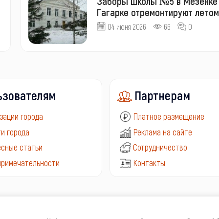
Заборы школы №5 в Мезенке
Гагарке отремонтируют летом
04 июня 2026
66
0
ьзователям
Партнерам
зации города
Платное размещение
и города
Реклама на сайте
сные статьи
Сотрудничество
примечательности
Контакты