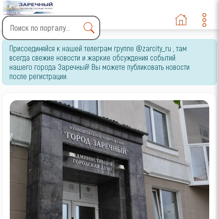
Type 2 or more characters
Присоединяйся к нашей телеграм группе @zarcity_ru , там
for results.
всегда свежие новости и жаркие обсуждения событий
нашего города Заречный! Вы можете публиковать новости
после регистрации.