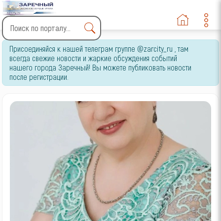
Type 2 or more characters
Присоединяйся к нашей телеграм группе @zarcity_ru , там
for results.
всегда свежие новости и жаркие обсуждения событий
нашего города Заречный! Вы можете публиковать новости
после регистрации.