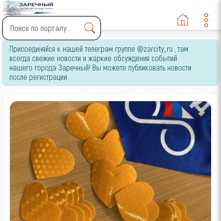
Type 2 or more characters
Присоединяйся к нашей телеграм группе @zarcity_ru , там
for results.
всегда свежие новости и жаркие обсуждения событий
нашего города Заречный! Вы можете публиковать новости
после регистрации.