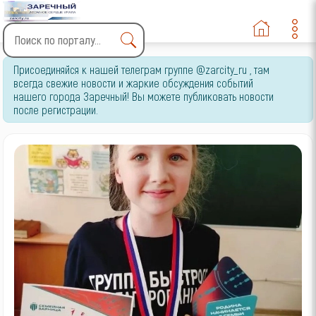
Type 2 or more characters
Присоединяйся к нашей телеграм группе @zarcity_ru , там
for results.
всегда свежие новости и жаркие обсуждения событий
нашего города Заречный! Вы можете публиковать новости
после регистрации.