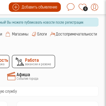
Добавить объявление
0
ный! Вы можете публиковать новости после регистрации.
си
Магазины
Блоги
Достопримечательности
ость
Работа
ажа
вакансии и резюме
Афиша
События города
кую службу