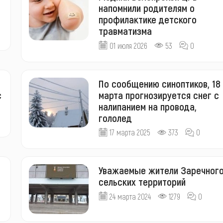
напомнили родителям о
профилактике детского
травматизма
01 июля 2026
53
0
По сообщению синоптиков, 18
с
марта прогнозируется снег с
налипанием на провода,
гололед
17 марта 2025
373
0
Уважаемые жители Заречного
сельских территорий
24 марта 2024
1279
0