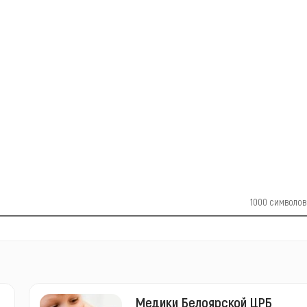
1000
символов
Медики Белоярской ЦРБ