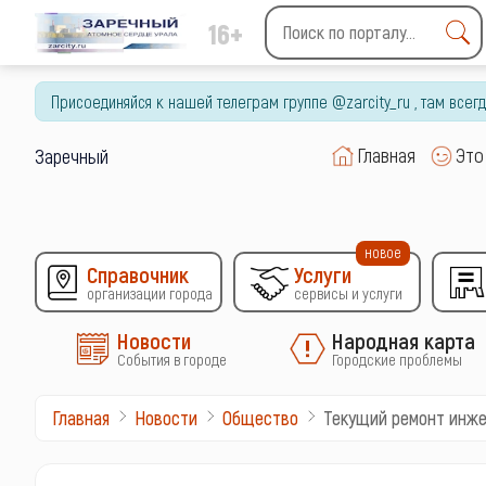
16+
Type 2 or more characters
for results.
Присоединяйся к нашей телеграм группе @zarcity_ru , там все
Главная
Это
Заречный
новое
Справочник
Услуги
организации города
сервисы и услуги
Новости
Народная карта
События в городе
Городские проблемы
Текущий ремонт инже
Главная
Новости
Общество