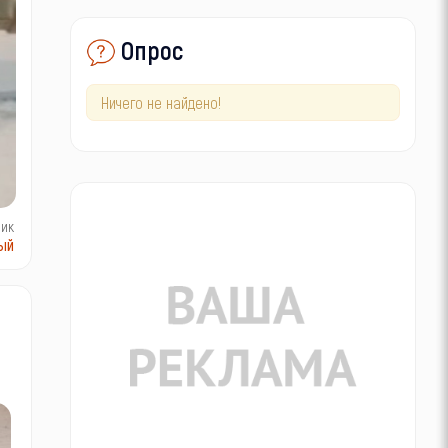
Опрос
Ничего не найдено!
ник
ый