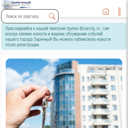
Type 2 or more characters
Присоединяйся к нашей телеграм группе @zarcity_ru , там
for results.
всегда свежие новости и жаркие обсуждения событий
нашего города Заречный! Вы можете публиковать новости
после регистрации.