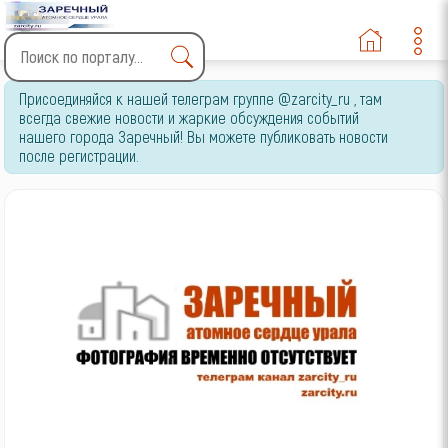
Type 2 or more characters
Присоединяйся к нашей телеграм группе @zarcity_ru , там
for results.
всегда свежие новости и жаркие обсуждения событий
нашего города Заречный! Вы можете публиковать новости
после регистрации.