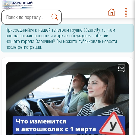
Type 2 or more characters
Присоединяйся к нашей телеграм группе @zarcity_ru , там
for results.
всегда свежие новости и жаркие обсуждения событий
нашего города Заречный! Вы можете публиковать новости
после регистрации.