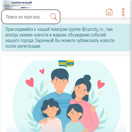
Type 2 or more characters
Присоединяйся к нашей телеграм группе @zarcity_ru , там
for results.
всегда свежие новости и жаркие обсуждения событий
нашего города Заречный! Вы можете публиковать новости
после регистрации.