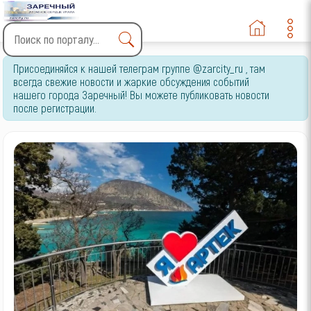
Type 2 or more characters
Присоединяйся к нашей телеграм группе @zarcity_ru , там
for results.
всегда свежие новости и жаркие обсуждения событий
нашего города Заречный! Вы можете публиковать новости
после регистрации.