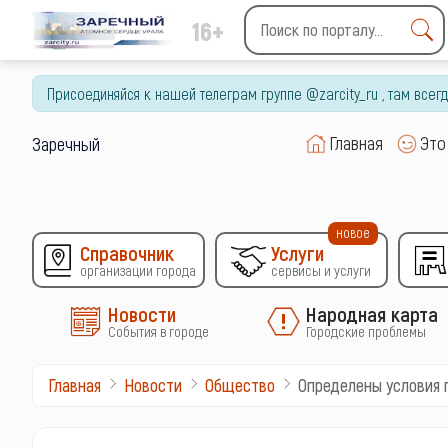
16+
Type 2 or more characters
for results.
Присоединяйся к нашей телеграм группе @zarcity_ru , там все
Главная
Это
Заречный
новое
Справочник
Услуги
организации города
сервисы и услуги
Новости
Народная карта
События в городе
Городские проблемы
Определены условия 
Главная
Новости
Общество