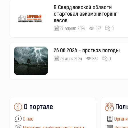
В Свердловской области
стартовал авиамониторинг
лесов
27 апреля 2024
597
0
26.06.2024 - прогноз погоды
25 июня 2024
834
0
О портале
Пол
О нас
Органи
Политика конфиденциальности
Новост