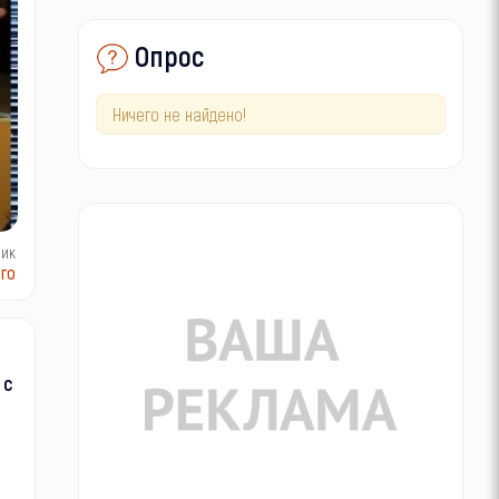
Опрос
Ничего не найдено!
ник
го
 с