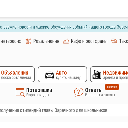
гда свежие новости и жаркие обсуждения событий нашего города Зареч
 интересно
Развлечения
Кафе и рестораны
Так
Объявления
Авто
Недвижим
доска объявлений
купить машину
аренда и прод
новое
Потеряшки
Ответы
Бюро находок
Вопросы и ответы
получения стипендий главы Заречного для школьников