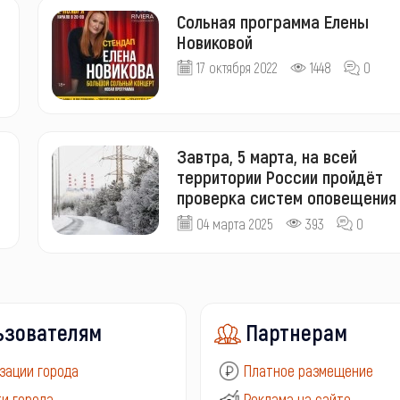
Сольная программа Елены
Новиковой
17 октября 2022
1448
0
Завтра, 5 марта, на всей
территории России пройдёт
проверка систем оповещения
04 марта 2025
393
0
ьзователям
Партнерам
зации города
Платное размещение
и города
Реклама на сайте