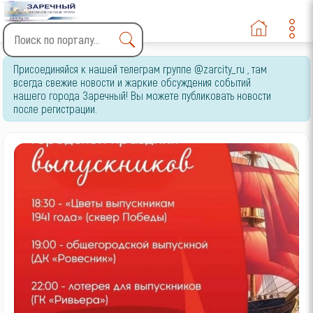
Type 2 or more characters
Присоединяйся к нашей телеграм группе @zarcity_ru , там
for results.
всегда свежие новости и жаркие обсуждения событий
нашего города Заречный! Вы можете публиковать новости
после регистрации.