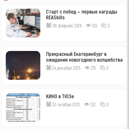
Старт с побед — первые награды
REASkills
06 февраля 2026
129
0
Прекрасный Екатеринбург в
ожидании новогоднего волшебства
24 декабря 2025
215
0
КИНО в ТЮЗе
20 октября 2025
232
0