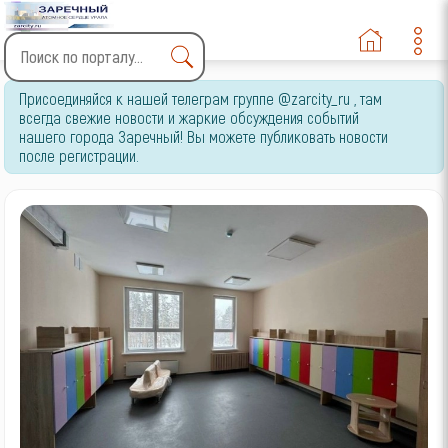
Type 2 or more characters
Присоединяйся к нашей телеграм группе @zarcity_ru , там
for results.
всегда свежие новости и жаркие обсуждения событий
нашего города Заречный! Вы можете публиковать новости
после регистрации.