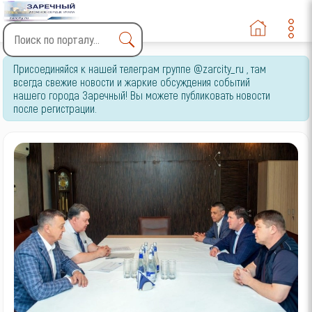
Type 2 or more characters
Присоединяйся к нашей телеграм группе @zarcity_ru , там
for results.
всегда свежие новости и жаркие обсуждения событий
нашего города Заречный! Вы можете публиковать новости
после регистрации.