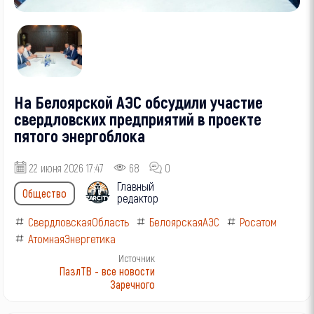
На Белоярской АЭС обсудили участие
свердловских предприятий в проекте
пятого энергоблока
22 июня 2026 17:47
68
0
Главный
Общество
редактор
СвердловскаяОбласть
БелоярскаяАЭС
Росатом
АтомнаяЭнергетика
Источник
ПазлТВ - все новости
Заречного