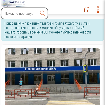
Type 2 or more characters
Присоединяйся к нашей телеграм группе @zarcity_ru , там
for results.
всегда свежие новости и жаркие обсуждения событий
нашего города Заречный! Вы можете публиковать новости
после регистрации.