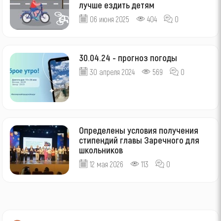
лучше ездить детям
06 июня 2025
404
0
30.04.24 - прогноз погоды
30 апреля 2024
569
0
Определены условия получения
стипендий главы Заречного для
школьников
12 мая 2026
113
0