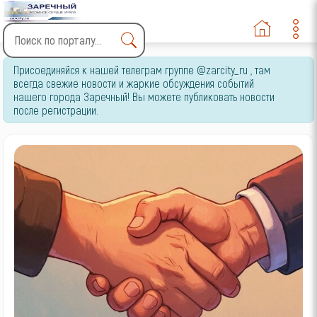
Type 2 or more characters
Присоединяйся к нашей телеграм группе @zarcity_ru , там
for results.
всегда свежие новости и жаркие обсуждения событий
нашего города Заречный! Вы можете публиковать новости
после регистрации.