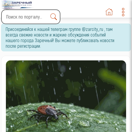
Type 2 or more characters
Присоединяйся к нашей телеграм группе @zarcity_ru , там
for results.
всегда свежие новости и жаркие обсуждения событий
нашего города Заречный! Вы можете публиковать новости
после регистрации.