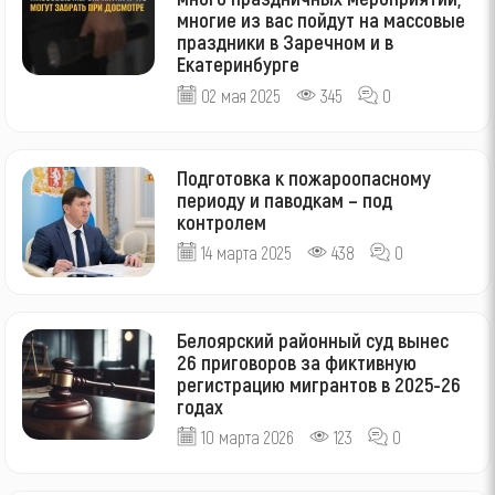
многие из вас пойдут на массовые
праздники в Заречном и в
Екатеринбурге
02 мая 2025
345
0
Подготовка к пожароопасному
периоду и паводкам – под
контролем
14 марта 2025
438
0
Белоярский районный суд вынес
26 приговоров за фиктивную
регистрацию мигрантов в 2025-26
годах
10 марта 2026
123
0