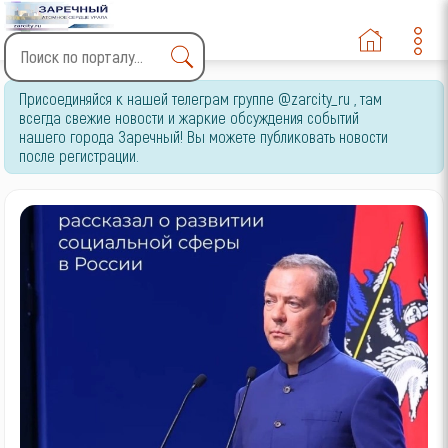
Type 2 or more characters
Присоединяйся к нашей телеграм группе @zarcity_ru , там
for results.
всегда свежие новости и жаркие обсуждения событий
нашего города Заречный! Вы можете публиковать новости
после регистрации.