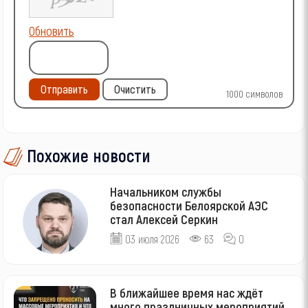
Обновить
Отправить
Очистить
1000
символов
Похожие новости
Начальником службы
безопасности Белоярской АЭС
стал Алексей Серкин
03 июля 2026
63
0
В ближайшее время нас ждёт
много праздничных мероприятий,