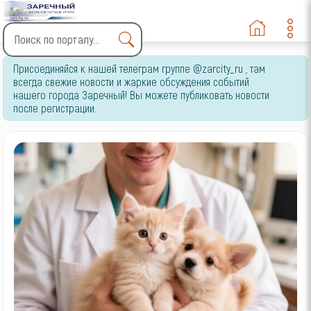
Type 2 or more characters
Присоединяйся к нашей телеграм группе @zarcity_ru , там
for results.
всегда свежие новости и жаркие обсуждения событий
нашего города Заречный! Вы можете публиковать новости
после регистрации.