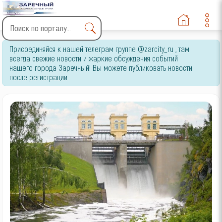
Type 2 or more characters
Присоединяйся к нашей телеграм группе @zarcity_ru , там
for results.
всегда свежие новости и жаркие обсуждения событий
нашего города Заречный! Вы можете публиковать новости
после регистрации.