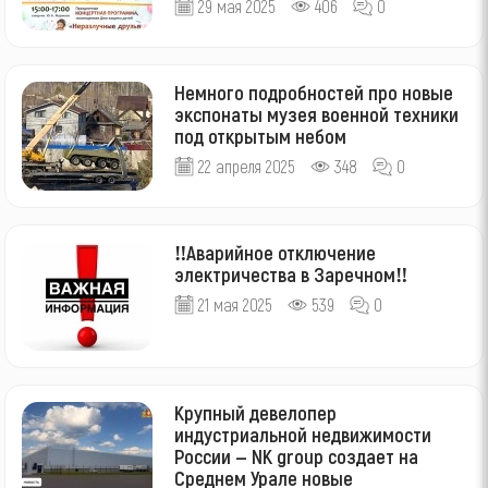
29 мая 2025
406
0
Немного подробностей про новые
экспонаты музея военной техники
под открытым небом
22 апреля 2025
348
0
‼Аварийное отключение
электричества в Заречном‼
21 мая 2025
539
0
Крупный девелопер
индустриальной недвижимости
России — NK group создает на
Среднем Урале новые