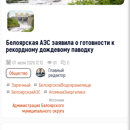
Белоярская АЭС заявила о готовности к
рекордному дождевому паводку
07 июля 2026 12:13
61
0
Главный
Общество
редактор
Заречный
БелоярскоеВодохранилище
БелоярскаяАЭС
АтомнаяЭнергетика
Источник
Администрация Белоярского
муниципального округа