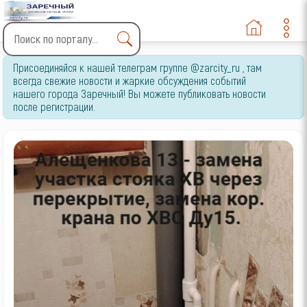
Type 2 or more characters
Присоединяйся к нашей телеграм группе @zarcity_ru , там
for results.
всегда свежие новости и жаркие обсуждения событий
нашего города Заречный! Вы можете публиковать новости
после регистрации.