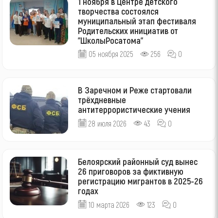
1 ноября в Центре детского
творчества состоялся
муниципальный этап фестиваля
Родительских инициатив от
"ШколыРосатома"
05 ноября 2025
256
0
В Заречном и Реже стартовали
трёхдневные
антитеррористические учения
28 июля 2026
43
0
Белоярский районный суд вынес
26 приговоров за фиктивную
регистрацию мигрантов в 2025-26
годах
10 марта 2026
123
0