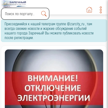
Type 2 or more characters
Присоединяйся к нашей телеграм группе @zarcity_ru , там
for results.
всегда свежие новости и жаркие обсуждения событий
нашего города Заречный! Вы можете публиковать новости
после регистрации.