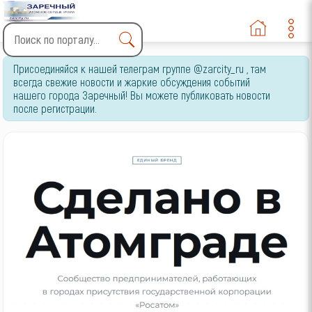
Type 2 or more characters
Присоединяйся к нашей телеграм группе @zarcity_ru , там
for results.
всегда свежие новости и жаркие обсуждения событий
нашего города Заречный! Вы можете публиковать новости
после регистрации.