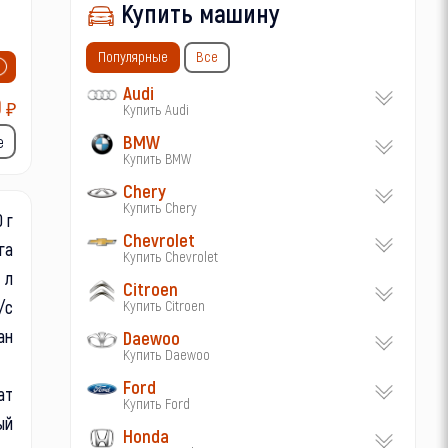
Купить машину
Популярные
Все
Audi
0
₽
Купить Audi
BMW
е
Купить BMW
Chery
Купить Chery
0 г
Chevrolet
га
Купить Chevrolet
л
Citroen
/с
Купить Citroen
ан
Daewoo
Купить Daewoo
Ford
ат
Купить Ford
ый
Honda