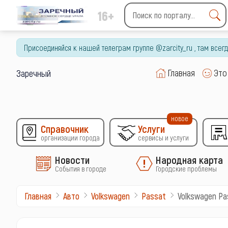
16+
Type 2 or more characters
for results.
Присоединяйся к нашей телеграм группе @zarcity_ru , там все
Главная
Это
Заречный
новое
Справочник
Услуги
организации города
сервисы и услуги
Новости
Народная карта
События в городе
Городские проблемы
Volkswagen Pa
Главная
Авто
Volkswagen
Passat