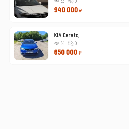
52
0
940 000
₽
KIA Cerato,
54
0
650 000
₽