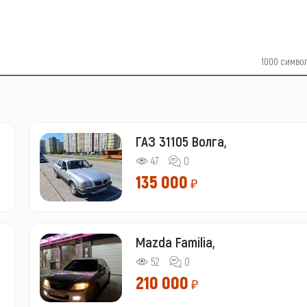
1000
симво
ГАЗ 31105 Волга,
47
0
135 000
₽
Mazda Familia,
52
0
210 000
₽