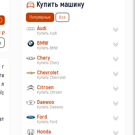
Купить машину
Популярные
Все
Audi
0
₽
Купить Audi
BMW
е
Купить BMW
Chery
Купить Chery
г
Chevrolet
га
Купить Chevrolet
л
Citroen
/с
Купить Citroen
Daewoo
Купить Daewoo
Ford
ат
Купить Ford
Honda