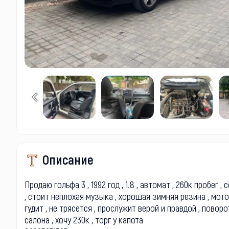
Описание
Продаю гольфа 3 , 1992 год , 1.8 , автомат , 260к пробег 
, стоит неплохая музыка , хорошая зимняя резина , мотор
гудит , не трясется , прослужит верой и правдой , пово
салона , хочу 230к , торг у капота