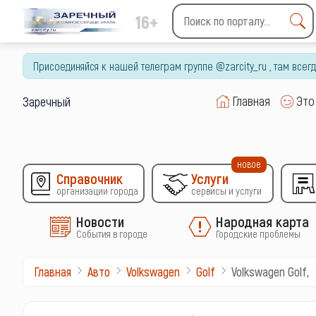
16+
Type 2 or more characters
for results.
Присоединяйся к нашей телеграм группе @zarcity_ru , там все
Главная
Это
Заречный
новое
Справочник
Услуги
организации города
сервисы и услуги
Новости
Народная карта
События в городе
Городские проблемы
Volkswagen Golf,
Главная
Авто
Volkswagen
Golf