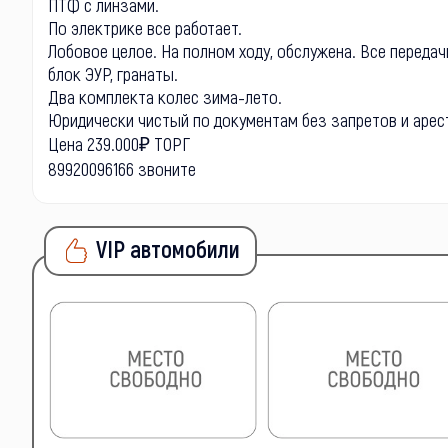
ПТФ с линзами.
По электрике все работает.
Лобовое целое. На полном ходу, обслужена. Все передачи
блок ЭУР, гранаты.
Два комплекта колес зима-лето.
Юpидичeски чистый по документам без запретов и арес
Цена 239.000₽ ТОРГ
89920096166 звоните
VIP автомобили