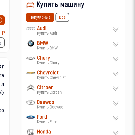
Купить машину
Популярные
Все
Audi
0
₽
Купить Audi
BMW
е
Купить BMW
Chery
Купить Chery
 г
Chevrolet
га
Купить Chevrolet
л
Citroen
/с
Купить Citroen
Daewoo
Купить Daewoo
ро
Ford
Купить Ford
Honda