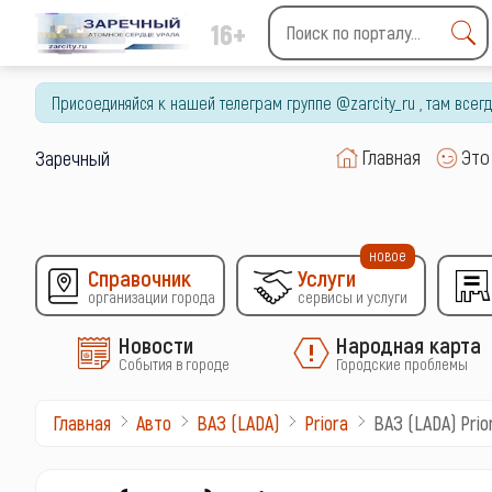
16+
Type 2 or more characters
for results.
Присоединяйся к нашей телеграм группе @zarcity_ru , там все
Главная
Это
Заречный
новое
Справочник
Услуги
организации города
сервисы и услуги
Новости
Народная карта
События в городе
Городские проблемы
ВАЗ (LADA) Prio
Главная
Авто
ВАЗ (LADA)
Priora