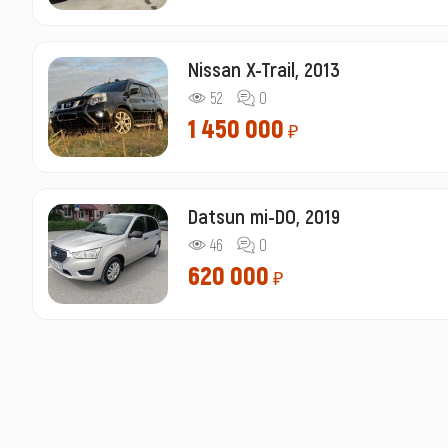
Nissan X-Trail, 2013
52
0
1 450 000
₽
Datsun mi-DO, 2019
46
0
620 000
₽